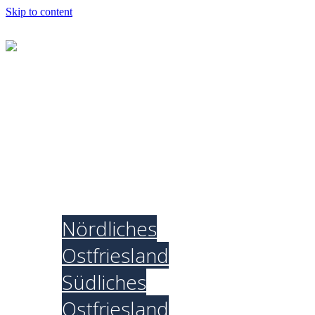
Skip to content
ERJ Ostfriesland
Neuigkeiten
Fortbildungen
und Freizeiten
Jugendbüro
Nördliches
Ostfriesland
Südliches
Ostfriesland