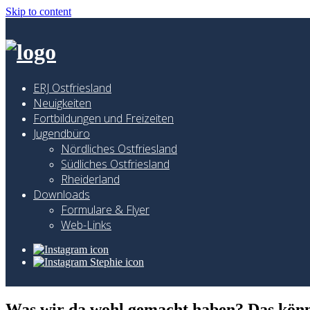
Skip to content
ERJ Ostfriesland
Neuigkeiten
Fortbildungen und Freizeiten
Jugendbüro
Nördliches Ostfriesland
Südliches Ostfriesland
Rheiderland
Downloads
Formulare & Flyer
Web-Links
Was wir da wohl gemacht haben? Das könnt