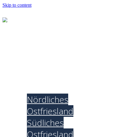
Skip to content
ERJ Ostfriesland
Neuigkeiten
Fortbildungen
und Freizeiten
Jugendbüro
Nördliches
Ostfriesland
Südliches
Ostfriesland