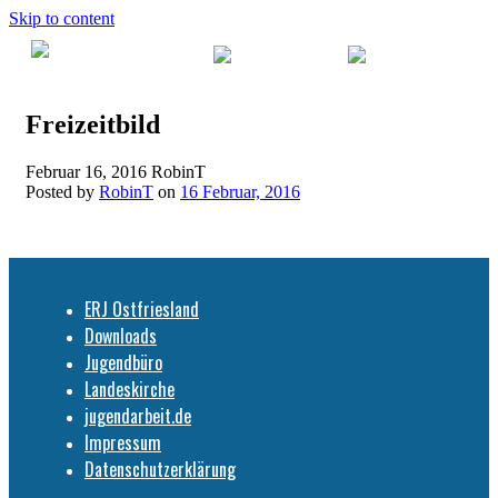
Skip to content
ERJ Ostfriesland
Neuigkeiten
Freizeitbild
Fortbildungen und
Februar 16, 2016
RobinT
Freizeiten
Posted by
RobinT
on
16 Februar, 2016
Jugendbüro
ERJ Ostfriesland
Downloads
Jugendbüro
Landeskirche
jugendarbeit.de
Downloads
Impressum
Datenschutzerklärung