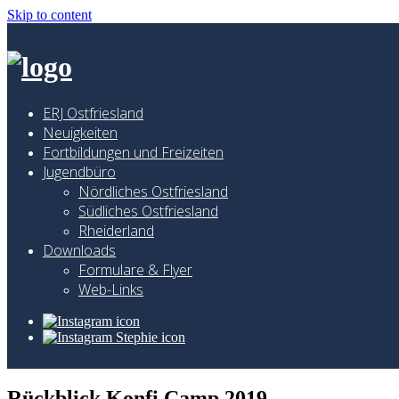
Skip to content
ERJ Ostfriesland
Neuigkeiten
Fortbildungen und Freizeiten
Jugendbüro
Nördliches Ostfriesland
Südliches Ostfriesland
Rheiderland
Downloads
Formulare & Flyer
Web-Links
Rückblick Konfi Camp 2019