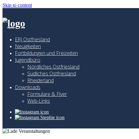
Skip to content
ERJ Ostfriesland
Neuigkeiten
Fortbildungen und Freizeiten
Jugendbüro
Nördliches Ostfriesland
Südliches Ostfriesland
Rheiderland
Downloads
Formulare & Flyer
Web-Links