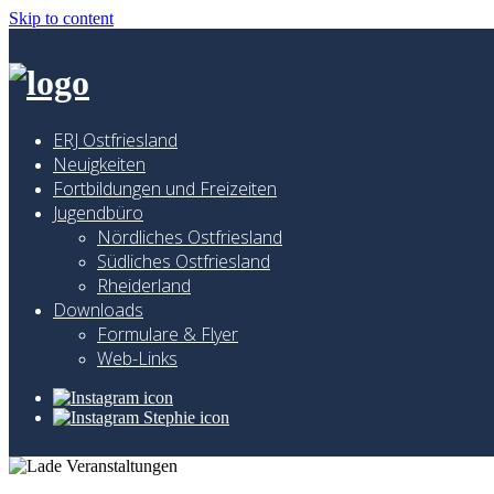
Skip to content
ERJ Ostfriesland
Neuigkeiten
Fortbildungen und Freizeiten
Jugendbüro
Nördliches Ostfriesland
Südliches Ostfriesland
Rheiderland
Downloads
Formulare & Flyer
Web-Links